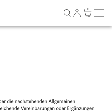
0
Suchdialog öffnen
Mini Ware
Suchd
geber die nachstehenden Allgemeinen
eichende Vereinbarungen oder Ergänzungen