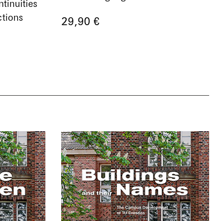
tinuities
ctions
29,90 €