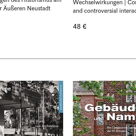
ngen des Historismus am
Wechselwirkungen | Con
er Äußeren Neustadt
and controversial intera
48 €