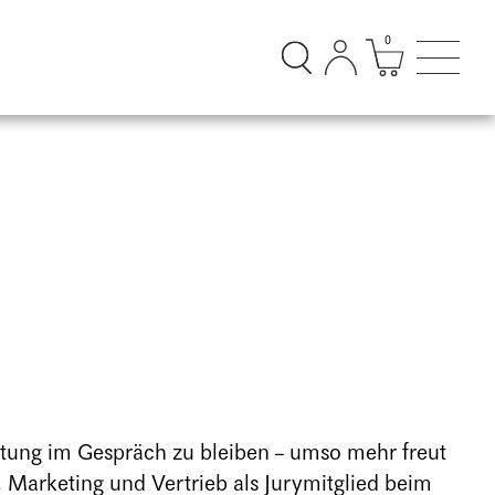
0
Suchdialog öffnen
Mini Ware
Suchd
ltung im Gespräch zu bleiben – umso mehr freut
, Marketing und Vertrieb als Jurymitglied beim