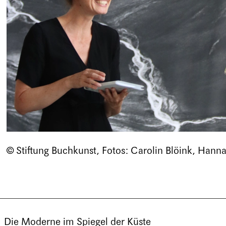
© Stiftung Buchkunst, Fotos: Carolin Blöink, Hann
Die Moderne im Spiegel der Küste