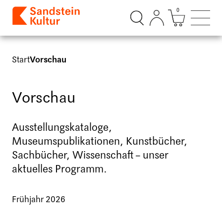
0
Suchdialog öffnen
Mini Ware
Such
Start
Vorschau
Vorschau
Ausstellungskataloge,
Museumspublikationen, Kunstbücher,
Sachbücher, Wissenschaft – unser
aktuelles Programm.
Frühjahr 2026