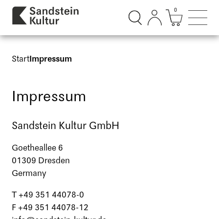
0
Suchdialog öffnen
Mini Ware
Such
Start
Impressum
Impressum
Sandstein Kultur GmbH
Goetheallee 6
01309 Dresden
Germany
T +49 351 44078-0
F +49 351 44078-12