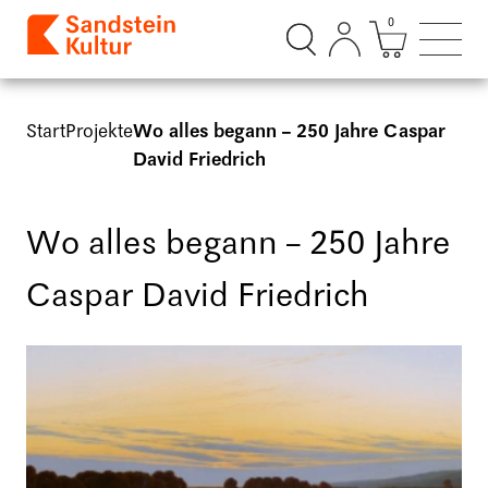
0
Suchdialog öffnen
Mini Ware
Such
Start
Projekte
Wo alles begann – 250 Jahre Caspar
David Friedrich
Wo alles begann – 250 Jahre
Caspar David Friedrich