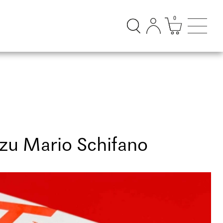
0
Suchdialog öffnen
Mini Ware
Suchd
zu Mario Schifano