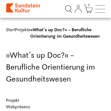
0
Suchdialog öffnen
Mini Ware
Such
Start
Projekte
»What’s up Doc?« – Berufliche
Orientierung im Gesundheitswesen
»What’s up Doc?« –
Berufliche Orientierung im
Gesundheitswesen
Projekt
Webpräsenz