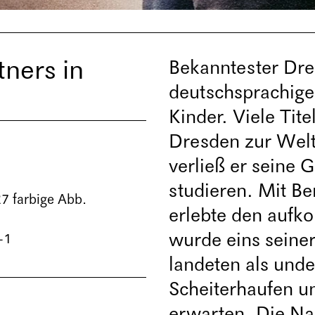
tners in
Bekanntester Dre
deutschsprachige
Kinder. Viele Tite
Dresden zur Welt
verließ er seine 
studieren. Mit Be
27 farbige Abb.
erlebte den aufk
wurde eins seiner
-1
landeten als unde
Scheiterhaufen un
erwarten. Die Na