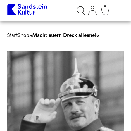
0
Suchdialog öffnen
Mini Ware
Such
Start
Shop
»Macht euern Dreck alleene!«