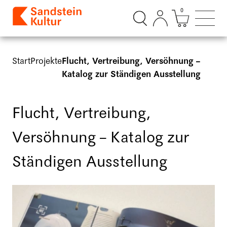
0
Suchdialog öffnen
Mini Ware
Such
Start
Projekte
Flucht, Vertreibung, Versöhnung –
Katalog zur Ständigen Ausstellung
Flucht, Vertreibung,
Versöhnung – Katalog zur
Ständigen Ausstellung