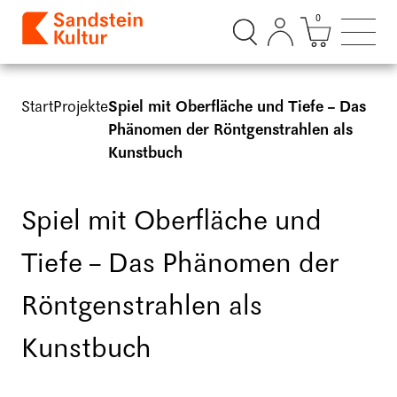
0
Suchdialog öffnen
Mini Ware
Such
Start
Projekte
Spiel mit Oberfläche und Tiefe – Das
Phänomen der Röntgenstrahlen als
Kunstbuch
Spiel mit Oberfläche und
Tiefe – Das Phänomen der
Röntgenstrahlen als
Kunstbuch