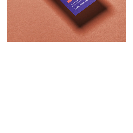
Modern Times
Ausdrucksstarke Bilder einer bewegten Epoche
© 2026
Sandstein Kultur
Instagram
Vorschau
Facebook
Newsletter