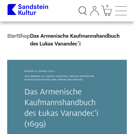
0
Suchdialog öffnen
Mini Ware
Such
Start
Shop
Das Armenische Kaufmannshandbuch
des Lukas Vanandec‘i