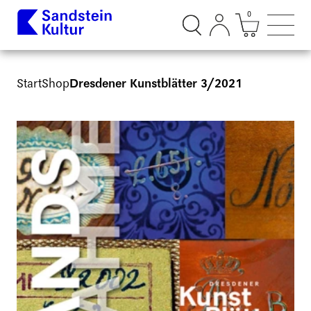
0
Suchdialog öffnen
Mini Ware
Such
Start
Shop
Dresdener Kunstblätter 3/2021