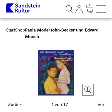
0
Suchdialog öffnen
Mini Ware
Such
Start
Shop
Paula Modersohn-Becker und Edvard
Munch
Slide
Slider
Slider
1
mit
mit
von
Autoplay-
17
17
Funktion
Slides
Bild
vergrößern
Zurück
1 von 17
Vor