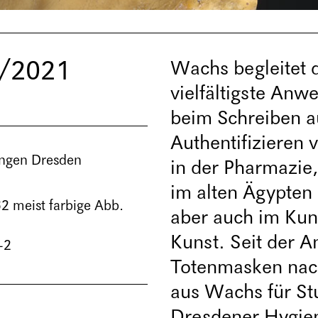
4/2021
Wachs begleitet 
vielfältigste Anw
beim Schreiben a
Authentifizieren
ungen Dresden
in der Pharmazie
im alten Ägypten
62 meist farbige Abb.
aber auch im Kun
Kunst. Seit der An
-2
Totenmasken nac
aus Wachs für S
Dresdener Hygie