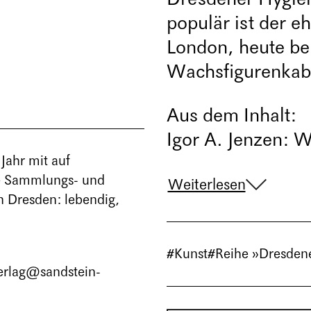
populär ist der e
London, heute b
Wachsfigurenkabi
Aus dem Inhalt:
Igor A. Jenzen: W
Jahr mit auf
ie Sammlungs- und
Weiterlesen
n Dresden: lebendig,
#Kunst
#Reihe »Dresdene
erlag@sandstein-