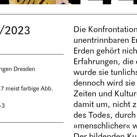
4/2023
Die Konfrontation
unentrinnbaren En
Erden gehört nich
Erfahrungen, die
ungen Dresden
wurde sie tunlich
dennoch wird sie 
57 meist farbige Abb.
Zeiten und Kultu
damit um, nicht z
-3
des Todes, durch 
»menschlicher« w
Der bildenden Kun