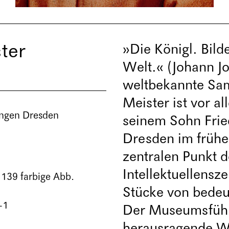
ter
»Die Königl. Bilde
Welt.« (Johann J
weltbekannte Sa
Meister ist vor 
ungen Dresden
seinem Sohn Frie
Dresden im frühe
zentralen Punkt 
Intellektuellensz
 139 farbige Abb.
Stücke von bedeu
-1
Der Museumsführe
herausragende W