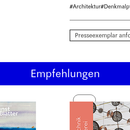
#Architektur
#Denkmalpf
Presseexemplar anf
Empfehlungen
Neu