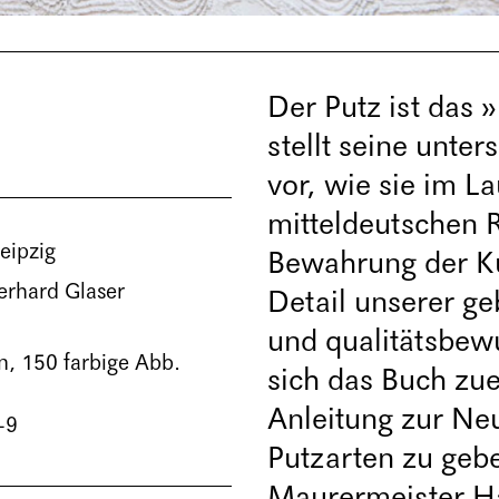
Der Putz ist das 
stellt seine unte
vor, wie sie im L
mitteldeutschen 
eipzig
Bewahrung der Ku
erhard Glaser
Detail unserer g
und qualitätsbewu
n
, 150 farbige Abb.
sich das Buch zue
Anleitung zur Ne
-9
Putzarten zu geb
Maurermeister Ha