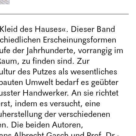
»Kleid des Hauses«. Dieser Band
rschiedlichen Erscheinungsformen
aufe der Jahrhunderte, vorrangig im
Raum, zu finden sind. Zur
ltur des Putzes als wesentliches
ebauten Umwelt bedarf es geübter
sster Handwerker. An sie richtet
rst, indem es versucht, eine
uherstellung der verschiedenen
en. Die beiden Autoren,
ns Albrecht Gasch und Prof. Dr.-