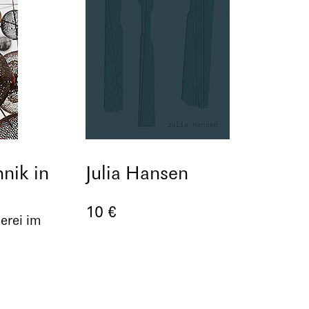
nik in
Julia Hansen
10 €
erei im