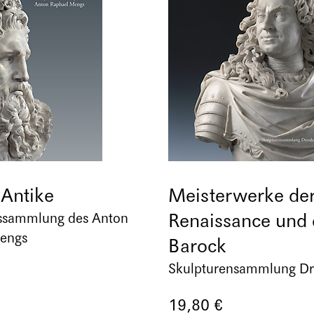
 Antike
Meisterwerke de
Renaissance und 
ssammlung des Anton
engs
Barock
Skulpturensammlung D
19,80 €