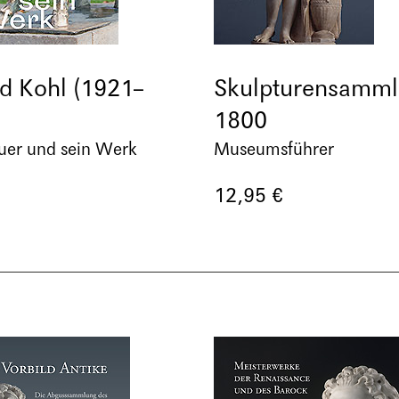
ed Kohl (1921–
Skulpturensamml
1800
uer und sein Werk
Museumsführer
12,95 €