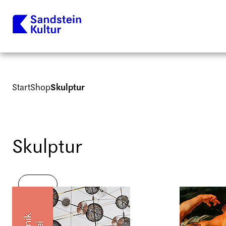
Start
Shop
Skulptur
Skulptur
Neu