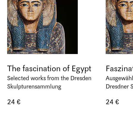
The fascination of Egypt
Faszina
Selected works from the Dresden
Ausgewähl
Skulpturensammlung
Dresdner 
24 €
24 €